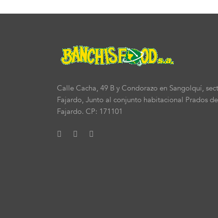
Calle Cacha, 49 B y Condorazo en Sangolquí, sec
Fajardo, Junto al conjunto habitacional Prados de
Fajardo. CP: 171101