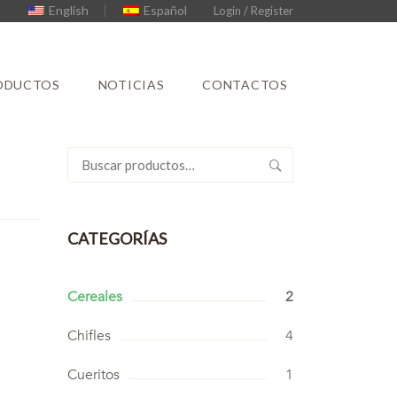
English
Español
Login / Register
ODUCTOS
NOTICIAS
CONTACTOS
Buscar
por:
CATEGORÍAS
Cereales
2
Chifles
4
Cueritos
1